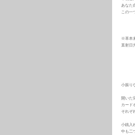
あなた
この一
※革本
直射日
小振り
開いた
カード
それぞ
小銭入
中も二