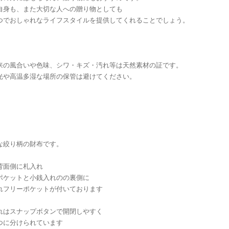
自身も、また大切な人への贈り物としても
つでおしゃれなライフスタイルを提供してくれることでしょう。
来の風合いや色味、シワ・キズ・汚れ等は天然素材の証です。
光や高温多湿な場所の保管は避けてください。
な絞り柄の財布です。
背面側に札入れ
ポケットと小銭入れのの裏側に
れフリーポケットが付いております
れはスナップボタンで開閉しやすく
つに分けられています