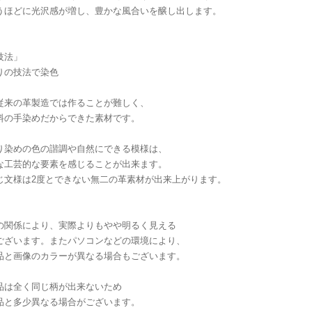
うほどに光沢感が増し、豊かな風合いを醸し出します。
技法」
りの技法で染色
従来の革製造では作ることが難しく、
料の手染めだからできた素材です。
り染めの色の諧調や自然にできる模様は、
な工芸的な要素を感じることが出来ます。
じ文様は2度とできない無二の革素材が出来上がります。
の関係により、実際よりもやや明るく見える
ございます。またパソコンなどの環境により、
品と画像のカラーが異なる場合もございます。
品は全く同じ柄が出来ないため
品と多少異なる場合がございます。