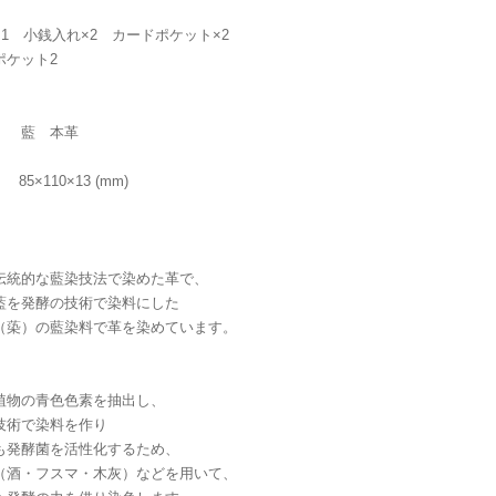
1 小銭入れ×2 カードポケット×2
ポケット2
］ 藍 本革
］ 85×110×13 (mm)
伝統的な藍染技法で染めた革で、
藍を発酵の技術で染料にした
（蒅）の藍染料で革を染めています。
植物の青色色素を抽出し、
技術で染料を作り
も発酵菌を活性化するため、
（酒・フスマ・木灰）などを用いて、