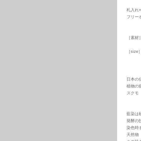
札入れ×
フリー
［素材
［size
日本の
植物の
スクモ
藍染は
発酵の
染色時
天然物