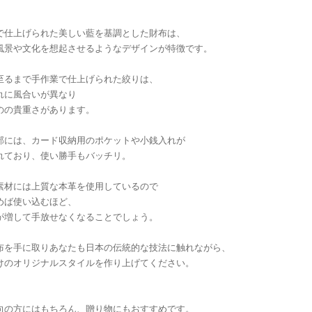
で仕上げられた美しい藍を基調とした財布は、
風景や文化を想起させるようなデザインが特徴です。
至るまで手作業で仕上げられた絞りは、
れに風合いが異なり
のの貴重さがあります。
部には、カード収納用のポケットや小銭入れが
れており、使い勝手もバッチリ。
素材には上質な本革を使用しているので
めば使い込むほど、
が増して手放せなくなることでしょう。
布を手に取りあなたも日本の伝統的な技法に触れながら、
けのオリジナルスタイルを作り上げてください。
向の方にはもちろん、贈り物にもおすすめです。