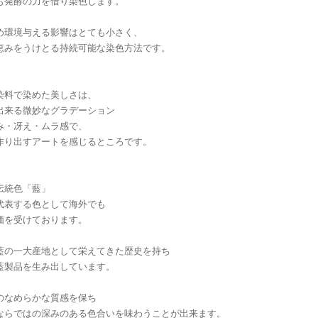
も発酵の力を借り染色します。
め環境与える影響はとても小さく、
恵みをうけとる持続可能な染色方法です。
染料で染めた美しさは、
出来る微妙なグラデーション
み・冴え・ムラ感で、
作り出すアートを感じるところです。
伝統色「藍」
代表する色として海外でも
価を受けております。
藍の一大産地として栄えてきた歴史を持ち
藍製品を生み出しています。
のなめらかな質感を保ち
ならではの深みのある色合いを味わうことが出来ます。