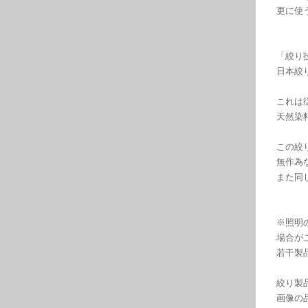
更に使
「絞り
日本絞
これは
天然染
この絞
無作為
また同
※照明
場合が
若干製
絞り製
画像の