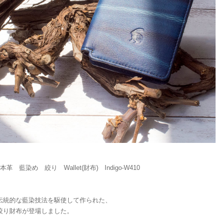
本革 藍染め 絞り Wallet(財布) Indigo-W410
伝統的な藍染技法を駆使して作られた、
絞り財布が登場しました。