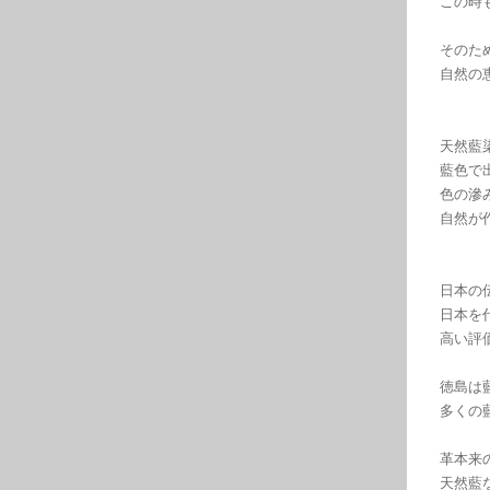
この時
そのた
自然の
天然藍
藍色で
色の滲
自然が
日本の
日本を
高い評
徳島は
多くの
革本来
天然藍