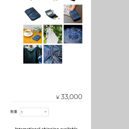
33,000
¥
数量
International shipping available