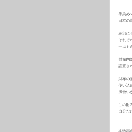
手染め
日本の
細部に
それぞ
一点も
財布内
設置さ
財布の
使い込
風合い
この財
自分だ
本物志