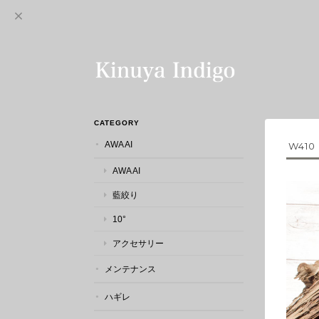
CATEGORY
AWA AI
W410
AWA AI
藍絞り
10°
アクセサリー
メンテナンス
ハギレ