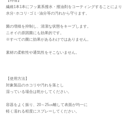
【特徴】
繊維1本1本にフッ素系撥水・撥油剤をコーティングすることにより
水分･ホコリ･ゴミ･油分等の汚れから守ります。
菌の増殖を抑制し、清潔な状態をキープします。
ニオイの原因菌にも効果的です。
※すべての菌に効果があるわけではありません。
素材の柔軟性や通気性をそこないません。
【使用方法】
対象製品のホコリや汚れを落とし
湿っている場合は乾かしてください。
容器をよく振り、20～25㎝離して表面が均一に
軽く濡れる程度にスプレーしてください。