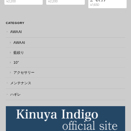
ム モイスト
¥2,200
¥2,200
¥1,650
本革 藍染 ハギレ
2026/03/08
CATEGORY
AWA AI
とても発送が早く助かりました♪ 素敵なハギレをありがとうござい
AWA AI
ます。 この度は素敵なご縁をありがとうございました。 また機会
がありましたら、宜しくお願い致します。
藍絞り
10°
この度はレビューをお寄せいただき、誠
アクセサリー
にありがとうございます。 発送について
もお喜びいただけたようで安心いたしま
メンテナンス
した。 藍染め革は使うほどに風合いが深
まり、 一点一点異なる表情も魅力の素材
ハギレ
です。 ぜひ楽しみながらご活用いただけ
ましたら幸いです。 こちらこそ素敵なご
縁をありがとうございました。 またのご
利用を心よりお待ちしております。