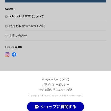
ABOUT
KINUYA INDIGO について
W412 本革 藍染め 絞り ラウンド長財布
2023/12/24
特定商取引法に基づく表記
お問い合わせ
注文から発送まで、迅速な対応でした！商品も革とは思えない程
の柔らか手触りで、経年変化が楽しみです！表面が柔らかく、傷
がつきやすそうなので、大事に使っていきたいと思います！ ちな
FOLLOW US
みにカード入れが12ヶ所と表記してありましたが、実際には16ヶ
所あります笑
レビューを頂きまして誠にありがとうご
ざいます。 使えば使うほど良い味わいに
Kinuya Indigo について
なり、この世に1つしかない長財布になっ
プライバシーポリシー
てきますので楽しみながらお使いくださ
特定商取引法に基づく表記
いませ。 カード入れの表記のご指摘あり
Copyright © Kinuya Indigo . All Rights Reserved.
がとうございます。即修正しておきま
す。 今後も徳島の伝統工芸品である阿波
ショップに質問する
藍を皆様にお届けできるよう頑張って参