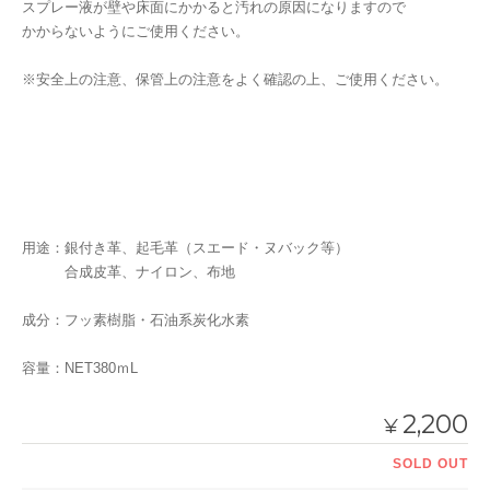
スプレー液が壁や床面にかかると汚れの原因になりますので
かからないようにご使用ください。
※安全上の注意、保管上の注意をよく確認の上、ご使用ください。
用途：銀付き革、起毛革（スエード・ヌバック等）
合成皮革、ナイロン、布地
成分：フッ素樹脂・石油系炭化水素
容量：NET380ｍL
2,200
¥
SOLD OUT