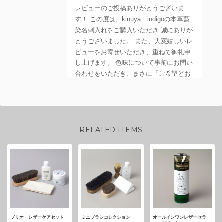
レビューのご投稿ありがとうございま
す！ この度は、kinuya indigoの本革藍
染名刺入れをご購入いただき 誠にありが
とうございました。 また、大変嬉しいレ
ビューをお寄せいただき、重ねて御礼申
し上げます。 色味について事前にお問い
合わせをいただき、まさに「ご希望どお
り」と お気に召していただけて、私ども
も安心いたしました。 手作りならではの
一点一点異なる本藍染の風合いを、その
ようにお喜びいただけて職人冥利に尽き
ます。 本革の藍染めは、お使いいただく
RELATED ITEMS
うちにさらに深く、美しい味わいへと変
化（経年変化）していきます。 ぜひ長く
ご愛用いただき、お客様だけの名刺入れ
に育てていただけますと幸いです。 また
のご利用を、心よりお待ちしておりま
す。
ブリオ レザーケアセット
ミニブラシコレクション
オールインワンレザーセラ