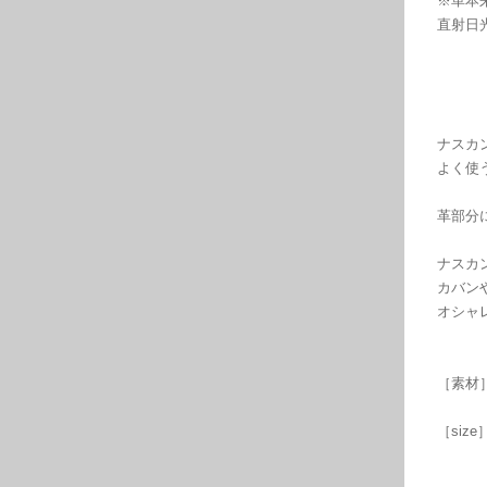
※革本
直射日
ナスカ
よく使
革部分
ナスカ
カバン
オシャ
［素材
［size