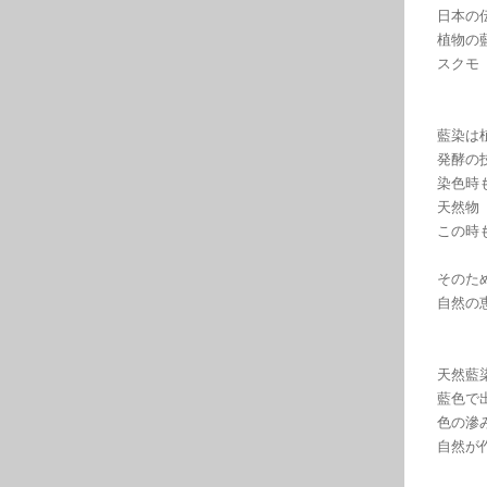
日本の
植物の
スクモ
藍染は
発酵の
染色時
天然物
この時
そのた
自然の
天然藍
藍色で
色の滲
自然が