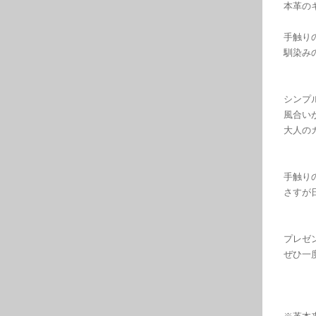
本革の
手触り
馴染み
シンプ
風合い
大人の
手触り
さすが
プレゼ
ぜひ一