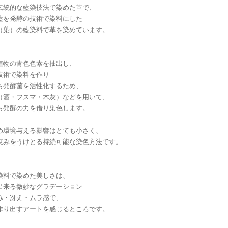
伝統的な藍染技法で染めた革で、
藍を発酵の技術で染料にした
（蒅）の藍染料で革を染めています。
植物の青色色素を抽出し、
技術で染料を作り
も発酵菌を活性化するため、
（酒・フスマ・木灰）などを用いて、
も発酵の力を借り染色します。
め環境与える影響はとても小さく、
恵みをうけとる持続可能な染色方法です。
染料で染めた美しさは、
出来る微妙なグラデーション
み・冴え・ムラ感で、
作り出すアートを感じるところです。