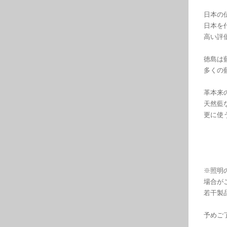
日本の
日本を
高い評
徳島は
多くの
革本来
天然藍
更に使
※照明
場合が
若干製
予めご