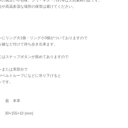
来の風合いや色味、シワ・キズ・汚れ等は天然素材の証です。
光や高温多湿な場所の保管は避けてください。
ンにリング大1個・リング小3個がついておりますので
う鍵など付けて持ち歩き出来ます。
にはスナップボタンが留めてありますので
ンまたは革部分で
やベルトループになどに吊り下げると
レです。
］ 藍 本革
］ 30×155×10 (mm)