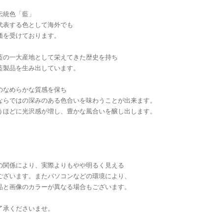
伝統色「藍」
代表する色として海外でも
価を受けております。
藍の一大産地として栄えてきた歴史を持ち
藍製品を生み出しています。
のなめらかな質感を保ち
ならではの深みのある色合いを味わうことが出来ます。
うほどに光沢感が増し、豊かな風合いを醸し出します。
の関係により、実際よりもやや明るく見える
ございます。またパソコンなどの環境により、
品と画像のカラーが異なる場合もございます。
了承くださいませ。