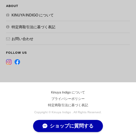
ABOUT
KINUYA INDIGO について
W412 本革 藍染め 絞り ラウンド長財布
2023/12/24
特定商取引法に基づく表記
お問い合わせ
注文から発送まで、迅速な対応でした！商品も革とは思えない程
の柔らか手触りで、経年変化が楽しみです！表面が柔らかく、傷
がつきやすそうなので、大事に使っていきたいと思います！ ちな
FOLLOW US
みにカード入れが12ヶ所と表記してありましたが、実際には16ヶ
所あります笑
レビューを頂きまして誠にありがとうご
ざいます。 使えば使うほど良い味わいに
Kinuya Indigo について
なり、この世に1つしかない長財布になっ
プライバシーポリシー
てきますので楽しみながらお使いくださ
特定商取引法に基づく表記
いませ。 カード入れの表記のご指摘あり
Copyright © Kinuya Indigo . All Rights Reserved.
がとうございます。即修正しておきま
す。 今後も徳島の伝統工芸品である阿波
ショップに質問する
藍を皆様にお届けできるよう頑張って参