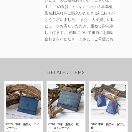
レビューのご投稿ありがとうございま
す！ この度は、kinuya indigoの本革藍
染名刺入れをご購入いただき 誠にありが
とうございました。 また、大変嬉しいレ
ビューをお寄せいただき、重ねて御礼申
し上げます。 色味について事前にお問い
合わせをいただき、まさに「ご希望どお
り」と お気に召していただけて、私ども
も安心いたしました。 手作りならではの
一点一点異なる本藍染の風合いを、その
ようにお喜びいただけて職人冥利に尽き
ます。 本革の藍染めは、お使いいただく
RELATED ITEMS
うちにさらに深く、美しい味わいへと変
化（経年変化）していきます。 ぜひ長く
ご愛用いただき、お客様だけの名刺入れ
に育てていただけますと幸いです。 また
のご利用を、心よりお待ちしておりま
す。
C203 本革 藍染め コイ
C216 本革 藍染め 絞
O104 本革 藍染め お守り
ンケース
り コインケース
袋