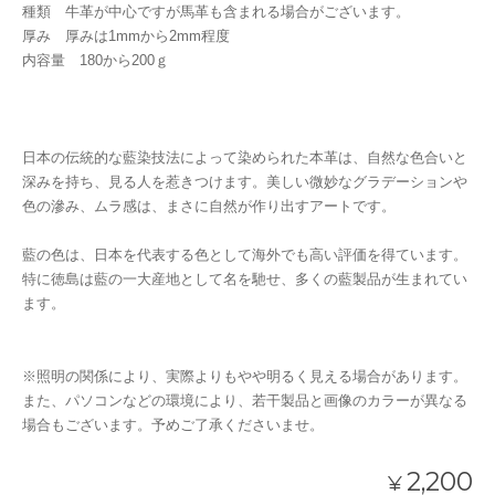
種類 牛革が中心ですが馬革も含まれる場合がございます。
厚み 厚みは1mmから2mm程度
内容量 180から200ｇ
日本の伝統的な藍染技法によって染められた本革は、自然な色合いと
深みを持ち、見る人を惹きつけます。美しい微妙なグラデーションや
色の滲み、ムラ感は、まさに自然が作り出すアートです。
藍の色は、日本を代表する色として海外でも高い評価を得ています。
特に徳島は藍の一大産地として名を馳せ、多くの藍製品が生まれてい
ます。
※照明の関係により、実際よりもやや明るく見える場合があります。
また、パソコンなどの環境により、若干製品と画像のカラーが異なる
場合もございます。予めご了承くださいませ。
2,200
¥