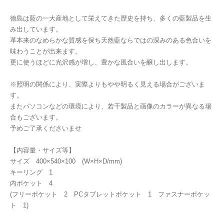
徳島は藍の一大産地として栄えてきた歴史を持ち、多くの藍製品を生
み出しています。
革本来のなめらかな質感を保ち天然藍ならではの深みのある色合いを
味わうことが出来ます。
更に使うほどに光沢感が増し、豊かな風合いを醸し出します。
※照明の関係により、実際よりもやや明るく見える場合がございま
す。
またパソコンなどの環境により、若干製品と画像のカラーが異なる場
合もございます。
予めご了承くださいませ
【内容量・サイズ等】
サイズ 400×540×100 (W×H×D/mm)
キーリング 1
内ポケット 4
(フリーポケット 2 PCタブレットポケット 1 ファスナーポケッ
ト 1)