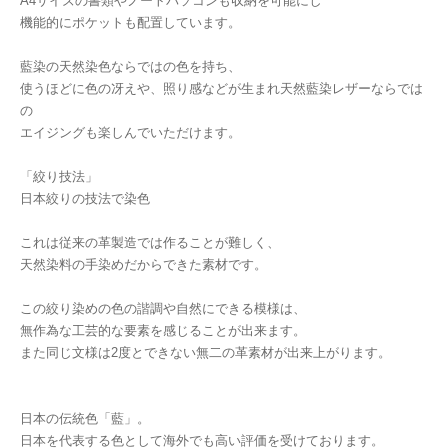
A4サイズの書類やノートパソコンも収納を可能にし
機能的にポケットも配置しています。
藍染の天然染色ならではの色を持ち、
使うほどに色の冴えや、照り感などが生まれ天然藍染レザーならでは
の
エイジングも楽しんでいただけます。
「絞り技法」
日本絞りの技法で染色
これは従来の革製造では作ることが難しく、
天然染料の手染めだからできた素材です。
この絞り染めの色の諧調や自然にできる模様は、
無作為な工芸的な要素を感じることが出来ます。
また同じ文様は2度とできない無二の革素材が出来上がります。
日本の伝統色「藍」。
日本を代表する色として海外でも高い評価を受けております。