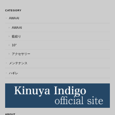
本革 藍染 ハギレ
2026/03/08
CATEGORY
AWA AI
とても発送が早く助かりました♪ 素敵なハギレをありがとうござい
AWA AI
ます。 この度は素敵なご縁をありがとうございました。 また機会
がありましたら、宜しくお願い致します。
藍絞り
10°
この度はレビューをお寄せいただき、誠
アクセサリー
にありがとうございます。 発送について
もお喜びいただけたようで安心いたしま
メンテナンス
した。 藍染め革は使うほどに風合いが深
まり、 一点一点異なる表情も魅力の素材
ハギレ
です。 ぜひ楽しみながらご活用いただけ
ましたら幸いです。 こちらこそ素敵なご
縁をありがとうございました。 またのご
利用を心よりお待ちしております。
ABOUT