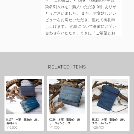
す！ この度は、kinuya indigoの本革藍
染名刺入れをご購入いただき 誠にありが
とうございました。 また、大変嬉しいレ
ビューをお寄せいただき、重ねて御礼申
し上げます。 色味について事前にお問い
合わせをいただき、まさに「ご希望どお
り」と お気に召していただけて、私ども
も安心いたしました。 手作りならではの
一点一点異なる本藍染の風合いを、その
ようにお喜びいただけて職人冥利に尽き
ます。 本革の藍染めは、お使いいただく
RELATED ITEMS
うちにさらに深く、美しい味わいへと変
化（経年変化）していきます。 ぜひ長く
ご愛用いただき、お客様だけの名刺入れ
に育てていただけますと幸いです。 また
のご利用を、心よりお待ちしておりま
す。
N107 本革 藍染め 絞り
C216 本革 藍染め 絞
B122 本革 藍染め 絞り
名刺入れ
り コインケース
スモールバック
¥16,500
¥11,000
¥26,400